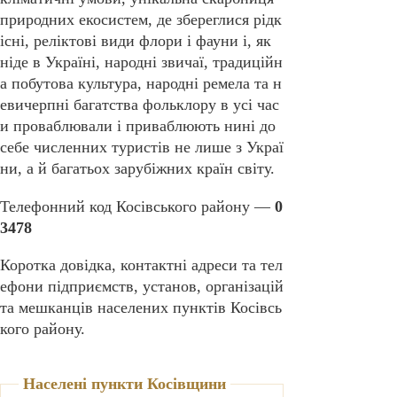
природних екосистем, де збереглися рідк
існі, реліктові види флори і фауни і, як
ніде в Україні, народні звичаї, традиційн
а побутова культура, народні ремела та н
евичерпні багатства фольклору в усі час
и проваблювали і приваблюють нині до
себе численних туристів не лише з Украї
ни, а й багатьох зарубіжних країн світу.
Телефонний код Косівського району —
0
3478
Коротка довідка, контактні адреси та тел
ефони підприємств, установ, організацій
та мешканців населених пунктів Косівсь
кого району.
Населені пункти Косівщини