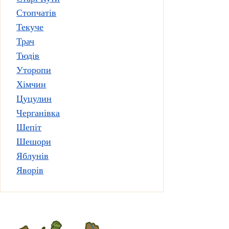
Стопчатів
Текуче
Трач
Тюдів
Уторопи
Хімчин
Цуцулин
Черганівка
Шепіт
Шешори
Яблунів
Яворів