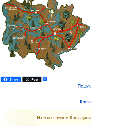
П
Share
Post
о
Пошук
ш
и
р
Косів
и
т
и
Населені пункти Косівщини