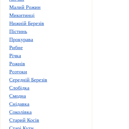
Малий Рожин
Микитинці
Нижній Березів
Пістинь
Прокурава
Рибне
Річка
Рожнів
Розтоки
Середній Березів
Слобідка
Смодна
Снідавка
Соколівка
Старий Косів
Старі Кути