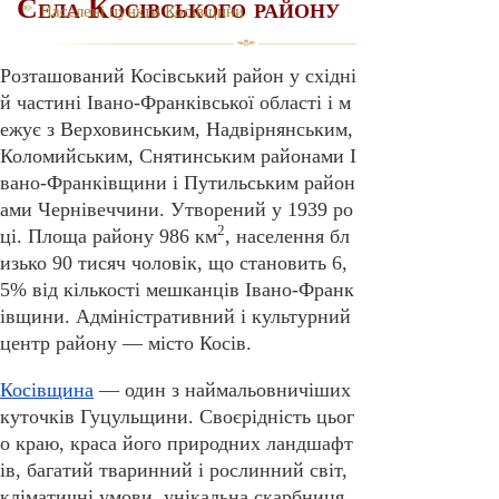
Села Косівського району
Населені пункти Косівщини
Розташований Косівський район у східні
й частині Івано-Франківської області і м
ежує з Верховинським, Надвірнянським,
Коломийським, Снятинським районами І
вано-Франківщини і Путильським район
ами Чернівеччини. Утворений у 1939 ро
2
ці. Площа району 986 км
, населення бл
изько 90 тисяч чоловік, що становить 6,
5% від кількості мешканців Івано-Франк
івщини. Адміністративний і культурний
центр району — місто Косів.
Косівщина
— один з наймальовничіших
куточків Гуцульщини. Своєрідність цьог
о краю, краса його природних ландшафт
ів, багатий тваринний і рослинний світ,
кліматичні умови, унікальна скарбниця