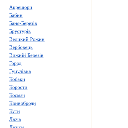
Акрешори
Бабин
Баня-Березів
Брустурів
Великий Рожин
Вербовець
Вижній Березів
Город
Гуцулівка
Кобаки
Корости
Космач
Кривоброди
Кути
Люча
Лючки