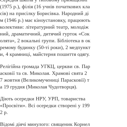
(1975 р.), філія (16 учнів початкових кла
сів) на присілку Борисівка. Народний ді
м (1946 р.) має кіноустановку, працюють
колективи: літературний театр, молодіж
ний, драматичний, дитячий гурток «Сок
олята», 2 вокальні групи. Бібліотека в ок
ремому будинку (50-ті роки), 2 медпункт
и, 4 крамниці, майстерня пошиття одягу.
Релігійна громада УГКЦ, церкви св. Пар
асковії та св. Миколая. Храмові свята 2
7 жовтня (Великомучениці Парасковії) т
а 19 грудня (Миколая Чудотворця).
Діють осередки НРУ, УРП, товариства
«Просвіти». Всі осередки створені у 199
2 р.
Відомі діячі минулого: священик Корнел