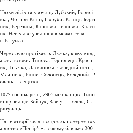
Назви лісів та урочищ: Дубовий, Борисі
вка, Чотири Кіпці, Поруби, Ратиці, Беріз
ник, Березина, Корнівка, Іванівка, Красн
ик. Невелике узвишшя в межах села —
г. Ратунда.
Через село протікає р. Лючка, в яку впад
ають потоки: Тиноса, Терновець, Красн
ик, Тікачка, Ласканівка, Середній потік,
Млинівка, Ріпне, Солонець, Колодний, Р
овень, Плещітка.
1077 господарств, 2905 мешканців. Типо
ві прізвища: Бойчук, Заячук, Полюк, Ск
ригунець.
На території села працює акціонерне тов
ариство «Підгір’я», в якому близько 200