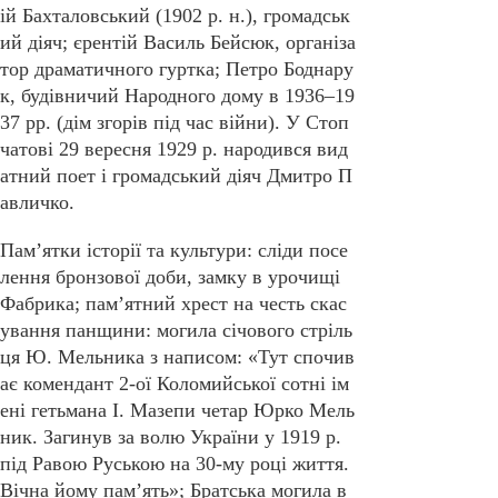
ій Бахталовський (1902 р. н.), громадськ
ий діяч; єрентій Василь Бейсюк, організа
тор драматичного гуртка; Петро Боднару
к, будівничий Народного дому в 1936–19
37 рр. (дім згорів під час війни). У Стоп
чатові 29 вересня 1929 р. народився вид
атний поет і громадський діяч Дмитро П
авличко.
Пам’ятки історії та культури: сліди посе
лення бронзової доби, замку в урочищі
Фабрика; пам’ятний хрест на честь скас
ування панщини: могила січового стріль
ця Ю. Мельника з написом: «Тут спочив
ає комендант 2-ої Коломийської сотні ім
ені гетьмана І. Мазепи четар Юрко Мель
ник. Загинув за волю України у 1919 р.
під Равою Руською на 30-му році життя.
Вічна йому пам’ять»; Братська могила в