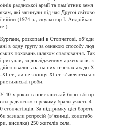
оїнів радянської армії та пам’ятник земл
якам, які загинули під час Другої світово
ї війни (1974 р., скульптор І. Андрійкан
ич).
Кургани, розкопані в Стопчатові, об’єдн
ані в одну групу за ознакою способу люд
ських поховань шляхом спалювання. Так
і ритуали, за дослідженням археологів, з
дійснювались на наших теренах аж до X
-XI ст., лише з кінця XI ст. з’являються х
ристиянські гроби.
У 40-х роках в повстанській боротьбі пр
оти радянського режиму брали участь 4
0 стопчатівців. За підтримку цієї бороть
би зазнали репресій (в’язниці, концтабо
ри, висилка) 250 жителів села.