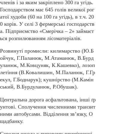
членів і за яким закріплено 300 га угідь.
Господарством має 645 голів великої рог
атої худоби (60 на 100 га угідь), в т.ч. 20
0 корів. У селі 3 фермерські господарств
а. Підприємство «Смерічка – 2» займаєт
ься розпилюванням лісоматеріалів.
Розвинуті промисли: килимарство (Ю.Б
ойчук, Г.Паланюк, М.Атаманюк, В.Бурд
уланюк, М.Ковцуняк, К.Кашевко), лозоп
летіння (В.Ковалишин, М.Паланюк, Г.Гр
екул, Г.Боднарук); кушнірство (М.Камін
ський, В.Бурдуланюк, Р.Обушак).
Центральна дорога асфальтована, інші ґр
унтові. Сполучення численними транзит
ними автобусами. Відділення зв’язку, О
щадбанку.
Середня школа у типовому приміщенні