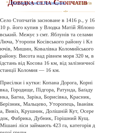
Довідка села Стопчатів
Населені пункти Косівщини
Стопчатів
Село Стопчатів засноване в 1416 р., у 16
10 р. його купив у Влодка Матій Яблоно
вський. Межує з смт. Яблунів та селами
Люча, Уторопи Косівського району і Кл
ючів, Мишин, Ковалівка Коломийського
району. Висота над рівнем моря 320 м, в
ідстань від Косова 16 км, від залізничної
станції Коломия — 16 км.
Присілки і кутки: Копана Дорога, Корні
вка, Городище, Підгора, Ратунда, Баґаду
нка, Багна, Заріка, Борисівка, Красник,
Берізник, Мальцево, Уторопець, Іванівк
а, Вивіз, Крушник, Долішній Кут, Осере
док, Фабрика, Дубник, Горішний Кущ.
Мішані ліси займають 423 га, категорія д
ругої групи.