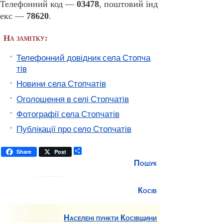
Телефонний код —
03478
, поштовий інд
екс —
78620
.
На замітку:
Телефонний довідник села Стопча
тів
Новини села Стопчатів
Оголошення в селі Стопчатів
Фотографії села Стопчатів
Публікації про село Стопчатів
П
Share
Post
о
Пошук
ш
и
р
Косів
и
т
и
Населені пункти Косівщини