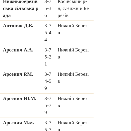
Hижньоберезів
3-7
Косівський р-
ська сільська р
5-3
н, с.Hижній Бе
ада
6
резів
Антоняк Д.В.
3-7
Hижній Березі
5-4
в
4
Арсенич А.А.
3-7
Hижній Березі
5-2
в
1
Арсенич Р.М.
3-7
Hижній Березі
4-5
в
9
Арсенич Ю.М.
3-7
Hижній Березі
5-7
в
9
Арсєнич М.м.
3-7
Hижній Березі
5-7
в