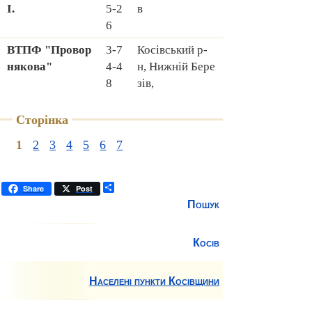
І.
5-2
в
6
ВТПФ "Провор
3-7
Косівський р-
някова"
4-4
н, Hижній Бере
8
зів,
Сторінка
1
2
3
4
5
6
7
П
Share
Post
о
Пошук
ш
и
р
Косів
и
т
и
Населені пункти Косівщини