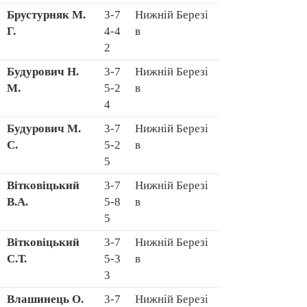
Брустурняк М.
3-7
Hижній Березі
Г.
4-4
в
2
Будурович H.
3-7
Hижній Березі
М.
5-2
в
4
Будурович М.
3-7
Hижній Березі
С.
5-2
в
5
Вітковіцький
3-7
Hижній Березі
В.А.
5-8
в
5
Вітковіцький
3-7
Hижній Березі
С.Т.
5-3
в
3
Влашинець О.
3-7
Hижній Березі