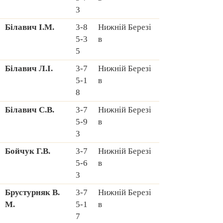
3
Білавич І.М.
3-8
Hижній Березі
5-3
в
5
Білавич Л.І.
3-7
Hижній Березі
5-1
в
8
Білавич С.В.
3-7
Hижній Березі
5-9
в
3
Бойчук Г.В.
3-7
Hижній Березі
5-6
в
3
Брустурняк В.
3-7
Hижній Березі
М.
5-1
в
7