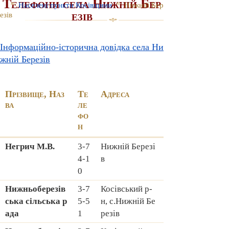
Телефони села Нижній Бер
Населені пункти Косівщини
Нижній Бер
езів
езів
Інформаційно-історична довідка села Ни
жній Березів
Прізвище, Наз
Те
Адреса
ва
ле
фо
н
Hегрич М.В.
3-7
Hижній Березі
4-1
в
0
Hижньоберезів
3-7
Косівський р-
ська сільська р
5-5
н, с.Hижній Бе
ада
1
резів