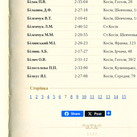
Білак П.В.
2-35-04
Косів, Гоголя, 28
Біланюк Д.Ф.
2-27-18
Косів, Шевченка, 1
Біленчук В.Т.
2-10-41
Косів, Шевченка, 1
Біленчук Л.М.
2-46-52
Ст.Косів
Біленчук М.М.
2-20-55
Ст.Косів, Шевченка
Білинський М.І.
2-26-23
Косів, Франка, 123
Білинь А.Б.
2-17-27
Косів, Ірчана, 48
Білич О.В.
2-31-12
Косів, Гоголя, 39/2
Білоголова П.П.
2-33-90
Косів, Кульчицькоі,
Білоус Я.І.
2-27-98
Косів, Середня, 79
Сторінка
1
2
3
4
5
6
7
8
9
10
11
12
13
14
15
Поширити
Share
Post
2.1.2.7