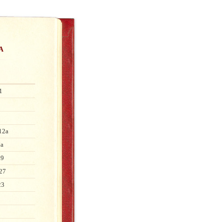
а
1
 12а
7а
39
 27
23