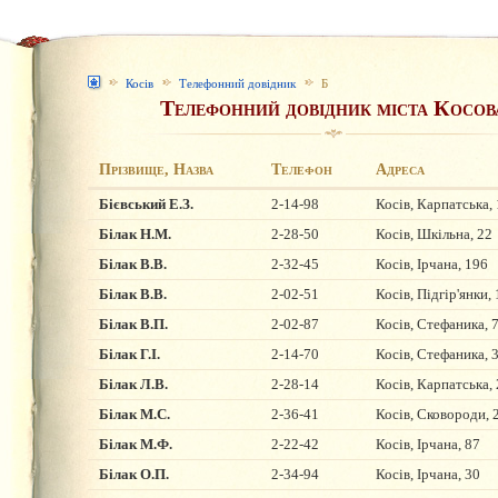
Косів
Телефонний довідник
Б
Телефонний довідник міста Косов
Прізвище, Назва
Телефон
Адреса
Бієвський Е.З.
2-14-98
Косів, Карпатська, 
Білак H.М.
2-28-50
Косів, Шкільна, 22
Білак В.В.
2-32-45
Косів, Ірчана, 196
Білак В.В.
2-02-51
Косів, Підгір'янки,
Білак В.П.
2-02-87
Косів, Стефаника, 
Білак Г.І.
2-14-70
Косів, Стефаника, 
Білак Л.В.
2-28-14
Косів, Карпатська,
Білак М.С.
2-36-41
Косів, Сковороди, 
Білак М.Ф.
2-22-42
Косів, Ірчана, 87
Білак О.П.
2-34-94
Косів, Ірчана, 30