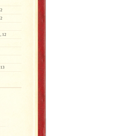
/2
/2
, 12
 13