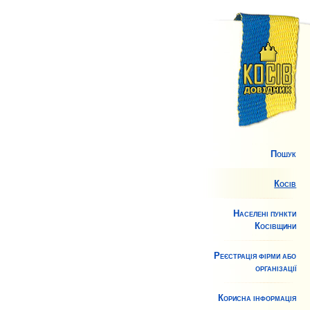
Пошук
Косів
Населені пункти
Косівщини
Реєстрація фірми або
організації
Корисна інформація