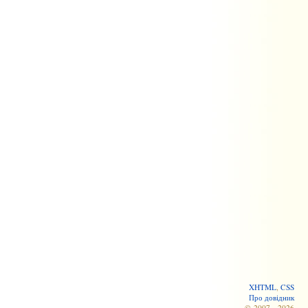
XHTML
,
CSS
Про довідник
© 2007—2026