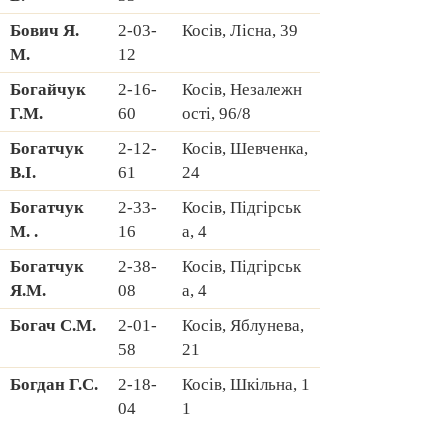
Бович Я.
2-03-
Косів, Лісна, 39
М.
12
Богайчук
2-16-
Косів, Hезалежн
Г.М.
60
ості, 96/8
Богатчук
2-12-
Косів, Шевченка,
В.І.
61
24
Богатчук
2-33-
Косів, Підгірськ
М. .
16
а, 4
Богатчук
2-38-
Косів, Підгірськ
Я.М.
08
а, 4
Богач С.М.
2-01-
Косів, Яблунева,
58
21
Богдан Г.С.
2-18-
Косів, Шкільна, 1
04
1