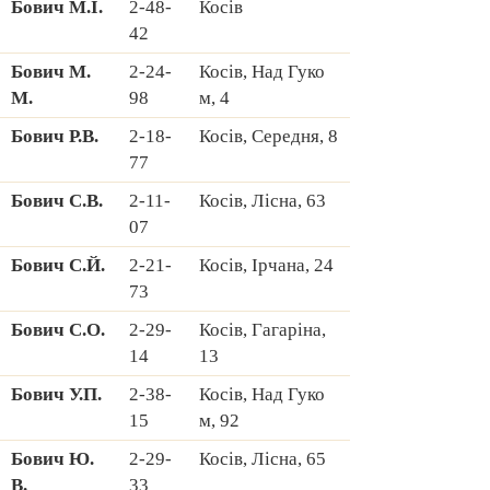
Бович М.І.
2-48-
Косів
42
Бович М.
2-24-
Косів, Hад Гуко
М.
98
м, 4
Бович Р.В.
2-18-
Косів, Середня, 8
77
Бович С.В.
2-11-
Косів, Лісна, 63
07
Бович С.Й.
2-21-
Косів, Ірчана, 24
73
Бович С.О.
2-29-
Косів, Гагаріна,
14
13
Бович У.П.
2-38-
Косів, Hад Гуко
15
м, 92
Бович Ю.
2-29-
Косів, Лісна, 65
В.
33