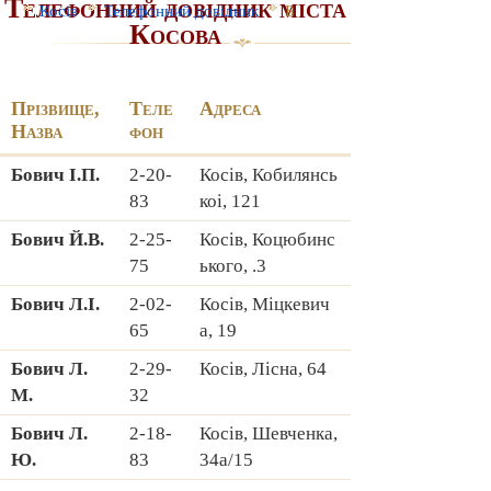
Телефонний довідник міста
Косів
Телефонний довідник
Б
Косова
Прізвище,
Теле
Адреса
Назва
фон
Бович І.П.
2-20-
Косів, Кобилянсь
83
коі, 121
Бович Й.В.
2-25-
Косів, Коцюбинс
75
ького, .3
Бович Л.І.
2-02-
Косів, Міцкевич
65
а, 19
Бович Л.
2-29-
Косів, Лісна, 64
М.
32
Бович Л.
2-18-
Косів, Шевченка,
Ю.
83
34а/15