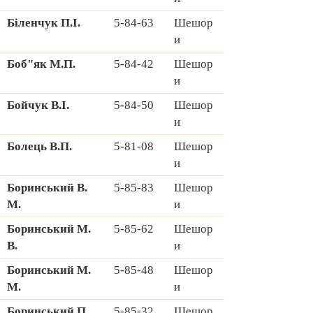
Біленчук П.І.
5-84-63
Шешор
и
Боб"як М.П.
5-84-42
Шешор
и
Бойчук В.І.
5-84-50
Шешор
и
Болець В.П.
5-81-08
Шешор
и
Боринський В.
5-85-83
Шешор
М.
и
Боринський М.
5-85-62
Шешор
В.
и
Боринський М.
5-85-48
Шешор
М.
и
Боринський П.
5-85-32
Шешор