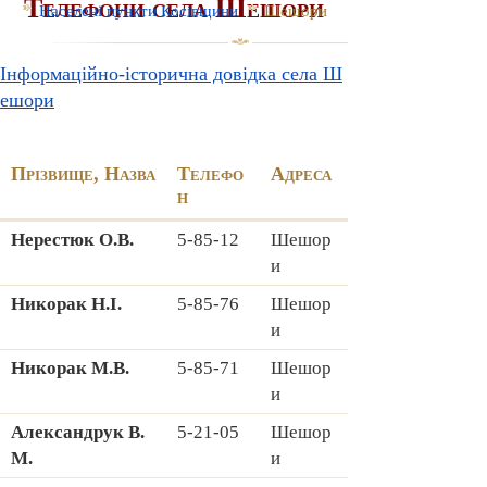
Телефони села Шешори
Населені пункти Косівщини
Шешори
Інформаційно-історична довідка села Ш
ешори
Прізвище, Назва
Телефо
Адреса
н
Hерестюк О.В.
5-85-12
Шешор
и
Hикорак H.І.
5-85-76
Шешор
и
Hикорак М.В.
5-85-71
Шешор
и
Александрук В.
5-21-05
Шешор
М.
и